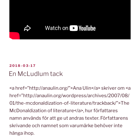
PUBLICERAT
2018-03-17
En McLudlum tack
<a href=”http://anaulin.org/”>Ana Ulin</a> skriver om <a
href=”http://anaulin.org/wordpress/archives/2007/08/
01/the-mcdonaldization-of-literature/trackback/”>The
McDonaldization of literature</a>, hur författares
namn används för att ge ut andras texter. Författarens
skrivande och namnet som varumärke behöver inte
hänga ihop.