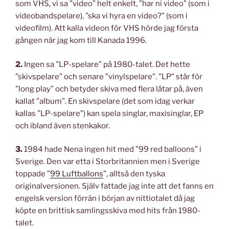
som VHS, vi sa ”video” helt enkelt, ”har ni video” (som i
videobandspelare), ”ska vi hyra en video?” (som i
videofilm). Att kalla videon för VHS hörde jag första
gången när jag kom till Kanada 1996.
2.
Ingen sa ”LP-spelare” på 1980-talet. Det hette
”skivspelare” och senare ”vinylspelare”. ”LP” står för
”long play” och betyder skiva med flera låtar på, även
kallat ”album”. En skivspelare (det som idag verkar
kallas ”LP-spelare”) kan spela singlar, maxisinglar, EP
och ibland även stenkakor.
3.
1984 hade Nena ingen hit med ”99 red balloons” i
Sverige. Den var etta i Storbritannien men i Sverige
toppade ”
99 Luftballons
”, alltså den tyska
originalversionen. Själv fattade jag inte att det fanns en
engelsk version förrän i början av nittiotalet då jag
köpte en brittisk samlingsskiva med hits från 1980-
talet.