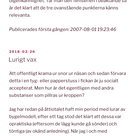
oigenkännlighet. Tar man den filmserien i beaktande så
är det klart att de tre ovanstående punkterna känns
relevanta.
Publicerades första gången: 2007-08-01 19:23:46
PUBLICERAT
2018-02-26
Lurigt vax
Att offentligt krama ur snor ur näsan och sedan förvara
detta i en tyg- eller papperstuss i fickan är ju socialt
accepterat. Men hur är det egentligen med andra
substanser som pillras ur kroppen?
Jag har redan på åttiotalet haft min period med lurar av
bygelmodell, efter ett tag stod det klart att dessa var
opraktiska (eftersom de lägg kunde gå sönder) och
töntiga (av okänd anledning). När jag i och med