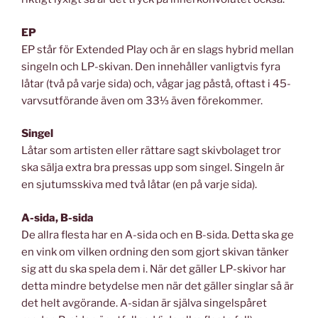
EP
EP står för Extended Play och är en slags hybrid mellan
singeln och LP-skivan. Den innehåller vanligtvis fyra
låtar (två på varje sida) och, vågar jag påstå, oftast i 45-
varvsutförande även om 33⅓ även förekommer.
Singel
Låtar som artisten eller rättare sagt skivbolaget tror
ska sälja extra bra pressas upp som singel. Singeln är
en sjutumsskiva med två låtar (en på varje sida).
A-sida, B-sida
De allra flesta har en A-sida och en B-sida. Detta ska ge
en vink om vilken ordning den som gjort skivan tänker
sig att du ska spela dem i. När det gäller LP-skivor har
detta mindre betydelse men när det gäller singlar så är
det helt avgörande. A-sidan är själva singelspåret