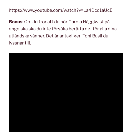
https://www.youtube.com/watch?v=La4Dcd1aUcE
Bonus
: Om du tror att du hör Carola Häggkvist på
engelska ska du inte försöka berätta det för alla dina
utländska vänner. Det är antagligen Toni Basil du
lyssnar till.