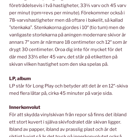
företrädelsevis i två hastigheter, 33⅓ varv och 45 varv
per minut (rpm=revs per minute). Förekommer också i
78-varvshastigheter men då oftare i bakelit, så kallad
”stenkaka”. Stenkakorna gjordes i 10″ (tio tum) men de
vanligaste storlekarna på aningen modernare skivor är
annars 7″ som är närmare 18 centimeter och 12″ som är
drygt 30 centimeter. Oroa dig inte för mycket för det
där med 33⅓ eller 45 varv, det står på etiketten på
skivan vilken hastighet som den ska spelas på.
LP, album
LP står för Long Play och betyder att det är en 12″-skiva
med flera låtar på, cirka 45 minuter på varje sida.
Innerkonvolut
För att skydda vinylskivan från repor så finns det ibland
ett stort kuvert i själva skivfodralet där skivan ligger.
Ibland av papper, ibland av prasslig plast och är det
riktigt lyxigt så är det tryck på innerkonvolutet också.