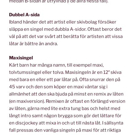
medan B-sidan är utfyllnad (i de allra flesta fall).
Dubbel A-sida
Ibland händer det att artist eller skivbolag försöker
släppa en singel med dubbla A-sidor. Oftast beror det
väl på att det var svårt att berätta för artisten att vissa
låtar är bättre än andra.
Maxisingel
Kärt barn har många namn, till exempel maxi,
tolvtumssingel eller tolva. Maxisingeln är en 12″ skiva
med bara en eller ett par låtar på. Ofta snurrar den på
45 varv och den som köper en maxi väntar sig i
allmänhet att den ska bjuda på minst en remix av låten
(en maxiversion). Remixen är oftast en förlängd version
av låten, gärna med lite extra tung bas och helst med
långt intro samt någon brygga som gör det lättare för
en discjockey att mixa in och ut till nästa låt. I sällsynta
fall pressas den vanliga singeln på maxi för att riktiga