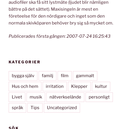
audiofiler ska få sitt lystmäte (ljudet blir nämligen
bättre på det sättet). Maxisingeln är mest en
företeelse för den nördigare och inget som den
normala skivköparen behöver bry sig så mycket om.
Publicerades första gången: 2007-07-24 16:25:43
KATEGORIER
bygga själv
familj
film
gammalt
Hus och hem
irritation
Klepper
kultur
Livet
musik
nätverkselände
personligt
språk
Tips
Uncategorized
SÖK