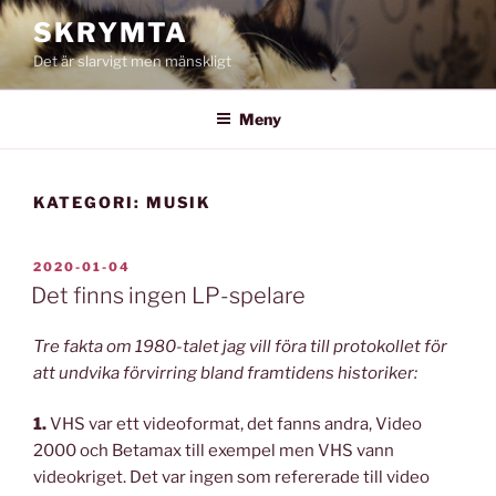
Hoppa
SKRYMTA
till
Det är slarvigt men mänskligt
innehåll
Meny
KATEGORI:
MUSIK
PUBLICERAT
2020-01-04
Det finns ingen LP-spelare
Tre fakta om 1980-talet jag vill föra till protokollet för
att undvika förvirring bland framtidens historiker:
1.
VHS var ett videoformat, det fanns andra, Video
2000 och Betamax till exempel men VHS vann
videokriget. Det var ingen som refererade till video