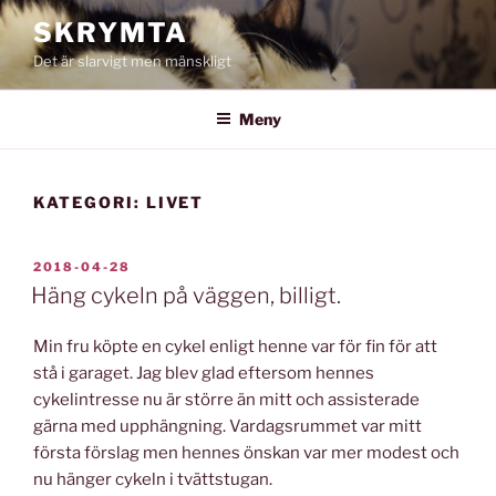
Hoppa
SKRYMTA
till
Det är slarvigt men mänskligt
innehåll
Meny
KATEGORI:
LIVET
PUBLICERAT
2018-04-28
Häng cykeln på väggen, billigt.
Min fru köpte en cykel enligt henne var för fin för att
stå i garaget. Jag blev glad eftersom hennes
cykelintresse nu är större än mitt och assisterade
gärna med upphängning. Vardagsrummet var mitt
första förslag men hennes önskan var mer modest och
nu hänger cykeln i tvättstugan.