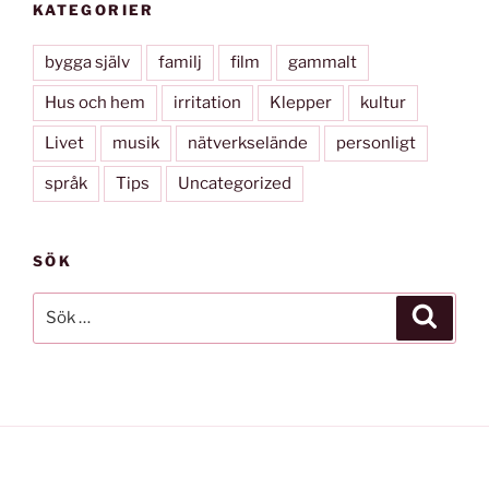
KATEGORIER
bygga själv
familj
film
gammalt
Hus och hem
irritation
Klepper
kultur
Livet
musik
nätverkselände
personligt
språk
Tips
Uncategorized
SÖK
Sök
Sök
efter: