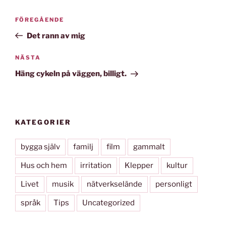
Inläggsnavigering
Föregående
FÖREGÅENDE
inlägg
Det rann av mig
Nästa
NÄSTA
inlägg
Häng cykeln på väggen, billigt.
KATEGORIER
bygga själv
familj
film
gammalt
Hus och hem
irritation
Klepper
kultur
Livet
musik
nätverkselände
personligt
språk
Tips
Uncategorized