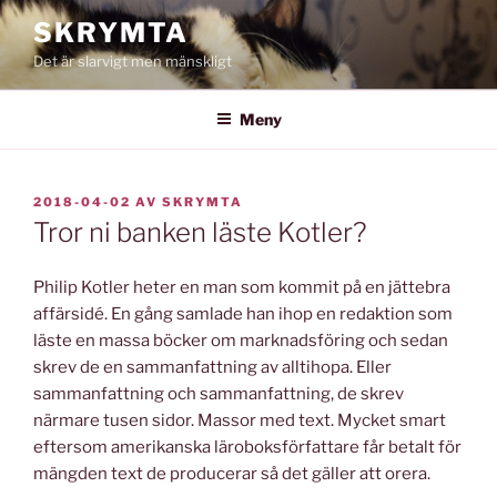
Hoppa
SKRYMTA
till
Det är slarvigt men mänskligt
innehåll
Meny
PUBLICERAT
2018-04-02
AV
SKRYMTA
Tror ni banken läste Kotler?
Philip Kotler heter en man som kommit på en jättebra
affärsidé. En gång samlade han ihop en redaktion som
läste en massa böcker om marknadsföring och sedan
skrev de en sammanfattning av alltihopa. Eller
sammanfattning och sammanfattning, de skrev
närmare tusen sidor. Massor med text. Mycket smart
eftersom amerikanska läroboksförfattare får betalt för
mängden text de producerar så det gäller att orera.