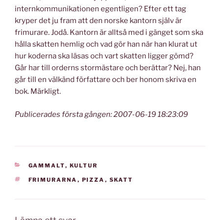
internkommunikationen egentligen? Efter ett tag
kryper det ju fram att den norske kantorn själv är
frimurare. Jodå. Kantorn är alltså med i gänget som ska
hålla skatten hemlig och vad gör han när han klurat ut
hur koderna ska läsas och vart skatten ligger gömd?
Går har till orderns stormästare och berättar? Nej, han
går till en välkänd författare och ber honom skriva en
bok. Märkligt.
Publicerades första gången: 2007-06-19 18:23:09
KATEGORIER
GAMMALT
,
KULTUR
TAGGAR
FRIMURARNA
,
PIZZA
,
SKATT