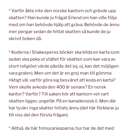
* Varför åkte inte den norske kantorn och grävde upp
skatten? Han kunde ju frågat Erlend om han ville följa
med om han behövde hjälp att gräva. Behövde de ännu
mer pengar sedan de hittat skatten så kunde de ju
skrivit boken då.
* Koderna i Shakesperes böcker ska bilda en karta som
sedan ska peka ut stället för skatten som kan vara av
stort religiöst värde påstås det (oj, oj, kan det möjligen
vara gralen). Men om det är en grej man till gömma
riktigt väl, varför göra sig besväret att koda en karta?
Vem skulle avkoda den 400 år senare? En norsk
kantor? Varför? Till saken hör att kantorn vet vart
skatten ligger, ungefär. På en kanadensisk ö. Men där
har tyvärr inga skatter hittats ännu (det här förklarar ju
till viss del den första frågan).
* Alltså, de här frimurarjepparna, hur har de det med