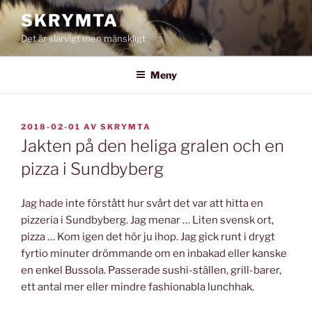
Hoppa
SKRYMTA
till
Det är slarvigt men mänskligt
innehåll
Meny
PUBLICERAT
2018-02-01
AV
SKRYMTA
Jakten på den heliga gralen och en
pizza i Sundbyberg
Jag hade inte förstått hur svårt det var att hitta en
pizzeria i Sundbyberg. Jag menar … Liten svensk ort,
pizza … Kom igen det hör ju ihop. Jag gick runt i drygt
fyrtio minuter drömmande om en inbakad eller kanske
en enkel Bussola. Passerade sushi-ställen, grill-barer,
ett antal mer eller mindre fashionabla lunchhak.