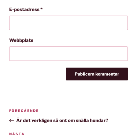
E-postadress
*
Webbplats
Inläggsnavigering
Föregående
FÖREGÅENDE
inlägg
Är det verkligen så ont om snälla hundar?
Nästa
NÄSTA