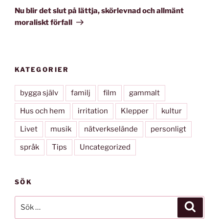
inlägg
Nu blir det slut på lättja, skörlevnad och allmänt
moraliskt förfall
KATEGORIER
bygga själv
familj
film
gammalt
Hus och hem
irritation
Klepper
kultur
Livet
musik
nätverkselände
personligt
språk
Tips
Uncategorized
SÖK
Sök
Sök
efter: